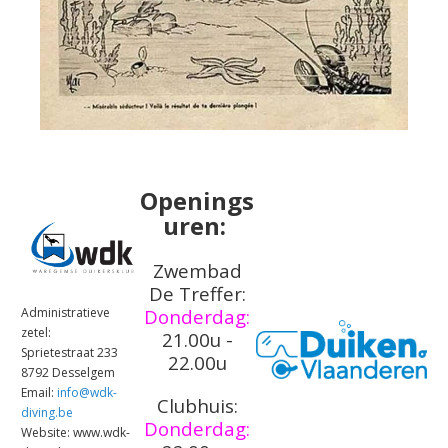
Openings
uren:
Zwembad
De Treffer:
Administratieve
Donderdag:
zetel:
21.00u -
Sprietestraat 233
22.00u
8792 Desselgem
Email:
info@wdk-
Clubhuis:
diving.be
Donderdag:
Website: www.wdk-