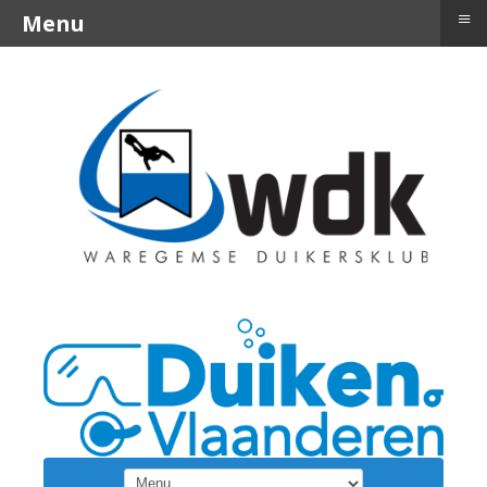
≡
Menu