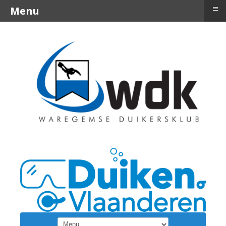
≡
Menu