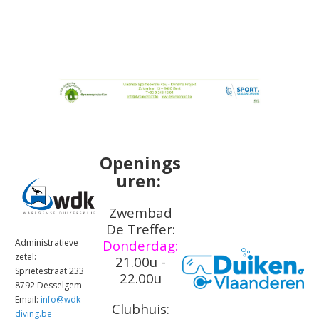
Openings
uren:
Zwembad
De Treffer:
Administratieve
Donderdag:
zetel:
21.00u -
Sprietestraat 233
22.00u
8792 Desselgem
Email:
info@wdk-
Clubhuis:
diving.be