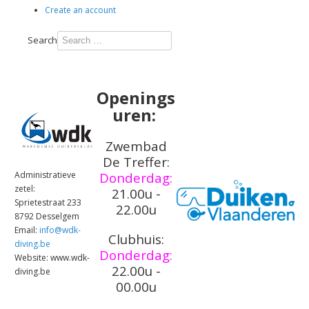
Create an account
Type 2 or
Search
more
characters
for
Openings
results.
uren:
Zwembad
De Treffer:
Administratieve
Donderdag:
zetel:
21.00u -
Sprietestraat 233
22.00u
8792 Desselgem
Email:
info@wdk-
Clubhuis:
diving.be
Donderdag:
Website: www.wdk-
22.00u -
diving.be
00.00u