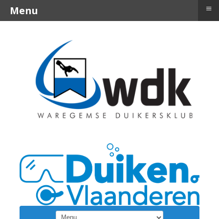
≡
Menu