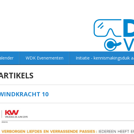
alender
WDK Evenementen
Initiatie - kennismakingsduik 
ARTIKELS
WINDKRACHT 10