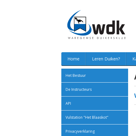
Home
Leren Duiken?
K
Het Bestuur
De Instructeurs
API
Vulstation "Het Blaaskot"
Privacyverklaring