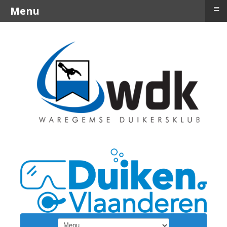
≡
Menu