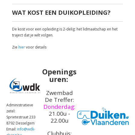
WAT KOST EEN DUIKOPLEIDING?
De kost voor een opleiding is 2-delig: het lidmaatschap en het
traject dat je wilt volgen.
Zie
hier
voor details
Openings
uren:
Zwembad
De Treffer:
Administratieve
Donderdag:
zetel:
21.00u -
Sprietestraat 233
22.00u
8792 Desselgem
Email:
info@wdk-
Clubhuis: